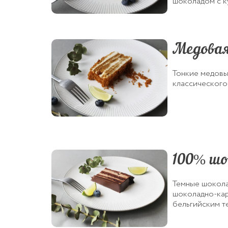
шоколадом с к
Медовая
Тонкие медовы
классического
100% шо
Темные шокола
шоколадно-кар
бельгийским т