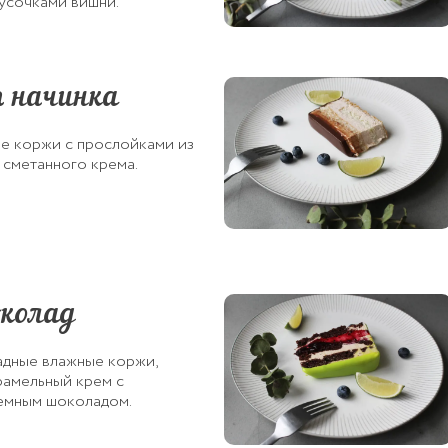
усочками вишни.
 начинка
е коржи с прослойками из
 сметанного крема.
колад
дные влажные коржи,
амельный крем с
емным шоколадом.