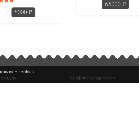
65000
₽
ка
5.00
5000
₽
з 5
пользуем cookies.
 скидки
Конфигуратор торта
ичество
Корзина покупок
а
Личный кабинет
Задать вопрос
итерская "Золотая Классика"
2026