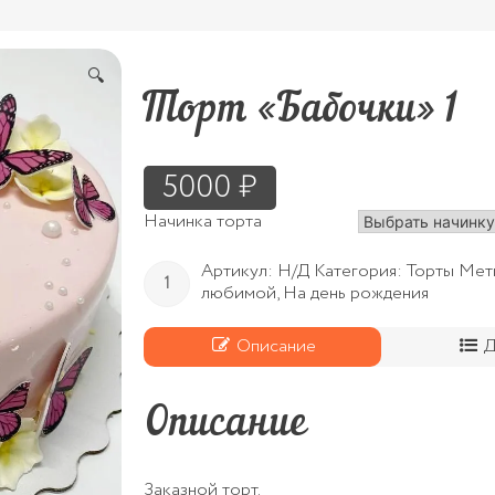
🔍
Торт «Бабочки» 1
5000
₽
Начинка торта
Количество
Артикул:
Н/Д
Категория:
Торты
Мет
Торт
любимой
,
На день рождения
"Бабочки"
1
Описание
Д
Описание
Заказной торт.