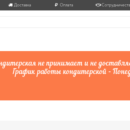
Доставка
Оплата
Сотрудничест
еры и многие другие кондитерские изделия из натуральных п
ндитерская не принимает и не доставляе
График работы кондитерской - Понед