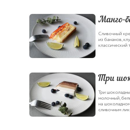
Манго-б
Сливочный кре
из бананов, к
классический 
Три шо
Три шоколадны
молочный, бел
на шоколадном
сливочным лик