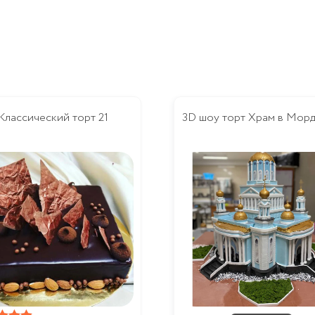
Классический торт 21
3D шоу торт Храм в Мор