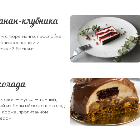
анан-клубника
м с пюре манго, прослойка
лубничное конфи и
тонкий бисквит.
колада
х слоя — мусса — темный,
ый из бельгийского шоколад
 корже, пропитанном
ером.