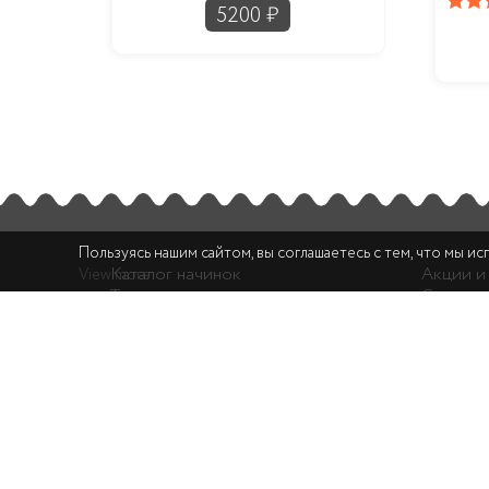
5200
₽
Оцен
и
Пользуясь нашим сайтом, вы соглашаетесь с тем, что мы ис
Каталог начинок
Акции и
View more
Торты на заказ
Сотрудн
Сеты сладостей
Доставк
Пирожные
Оплата
Макаронс
Шоколад
Печенье
Эклеры
Конд