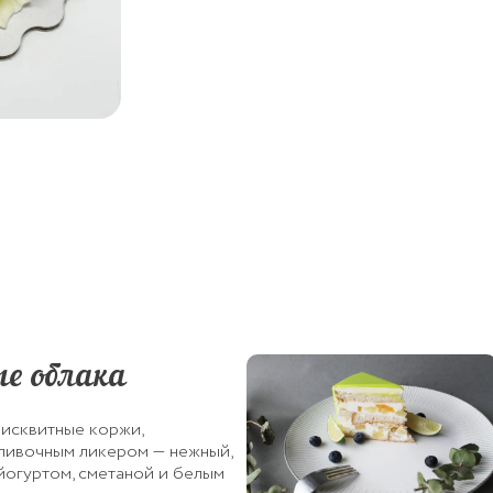
е облака
исквитные коржи,
ливочным ликером — нежный,
 йогуртом, сметаной и белым